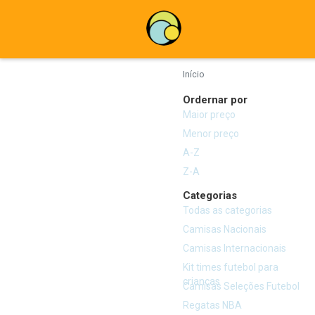
Início
Ordernar por
Maior preço
Menor preço
A-Z
Z-A
Categorias
Todas as categorias
Camisas Nacionais
Camisas Internacionais
Kit times futebol para
crianças
Camisas Seleções Futebol
Regatas NBA